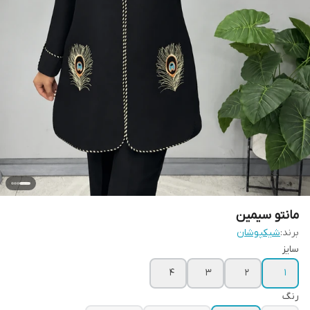
مانتو سیمین
برند:
شیکپوشان
سایز
۴
۳
۲
۱
رنگ