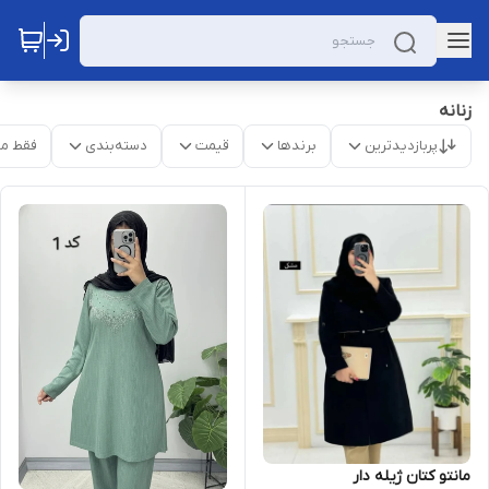
زنانه
پربازدیدترین
برندها
قیمت
دسته‌بندی
فقط م
مانتو کتان ژیله دار