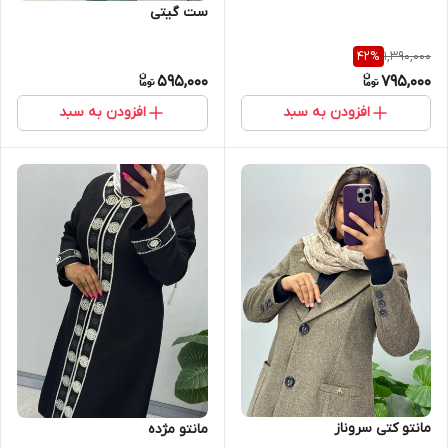
ست گیتی
1,390,000
42
%
595,000
795,000
افزودن به سبد
افزودن به سبد
مانتو کتی سروناز
مانتو مژده