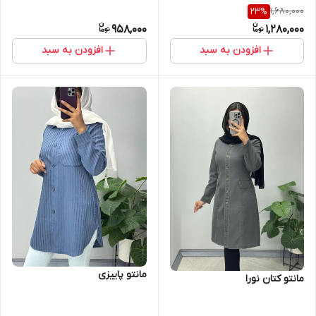
1,680,000
23
%
958,000
1,280,000
افزودن به سبد
افزودن به سبد
مانتو پاییزی
مانتو کتان نورا