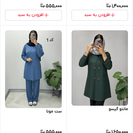
555,000
1,400,000
افزودن به سبد
افزودن به سبد
مانتو گیسو
ست مونا
555,000
1,650,000