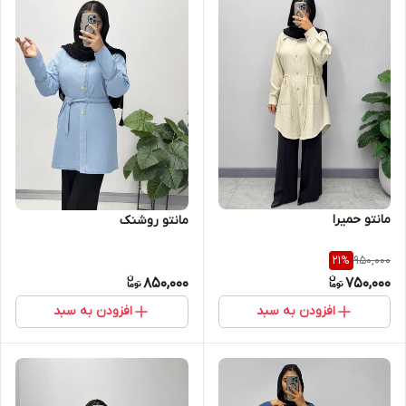
مانتو حمیرا
مانتو روشنک
950,000
21
%
850,000
750,000
افزودن به سبد
افزودن به سبد