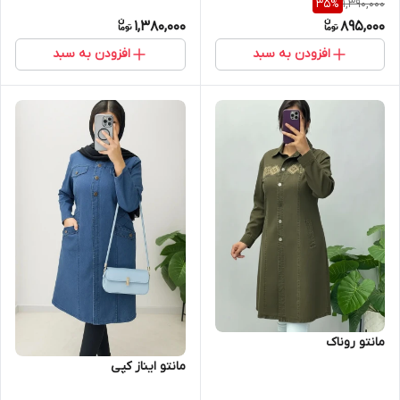
1,390,000
35
%
1,380,000
895,000
افزودن به سبد
افزودن به سبد
مانتو روناک
مانتو ایناز کپی