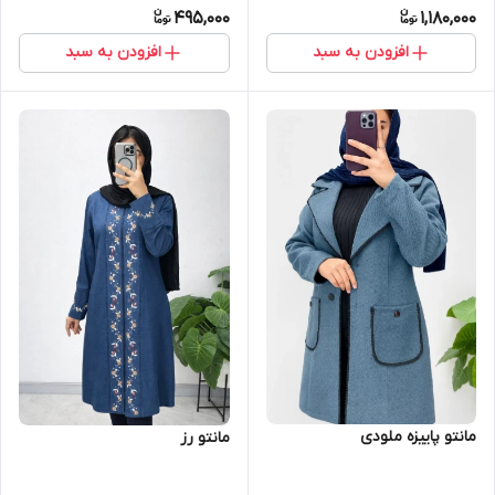
495,000
1,180,000
افزودن به سبد
افزودن به سبد
مانتو پاییزه ملودی
مانتو رز