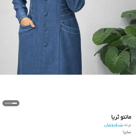
مانتو ثریا
برند:
شیکپوشان
سایز۱