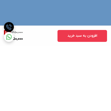
1,450,000
41
%
افزودن به سبد خرید
850,000
برگشت به بالا