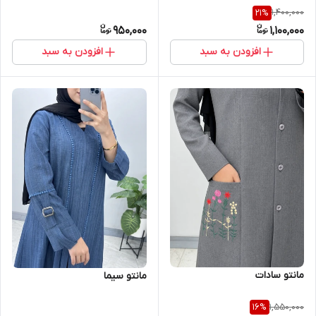
1,400,000
21
%
950,000
1,100,000
افزودن به سبد
افزودن به سبد
مانتو سادات
مانتو سیما
1,550,000
16
%