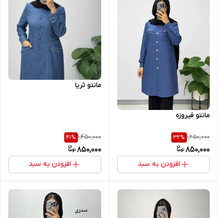
مانتو ثریا
مانتو فیروزه
1,450,000
1,250,000
41
%
32
%
850,000
850,000
افزودن به سبد
افزودن به سبد