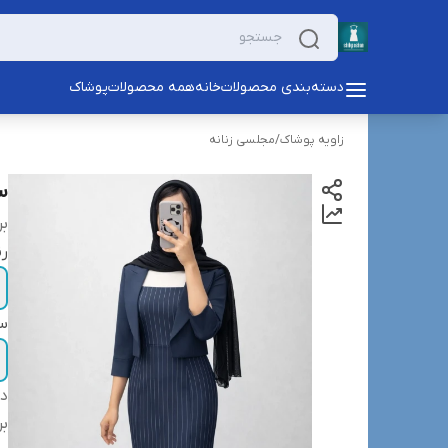
دسته‌بندی محصولات
خانه
همه محصولات
پوشاک
زاویه پوشاک
/
مجلسی زنانه
س
بر
ر
سا
دس
بر