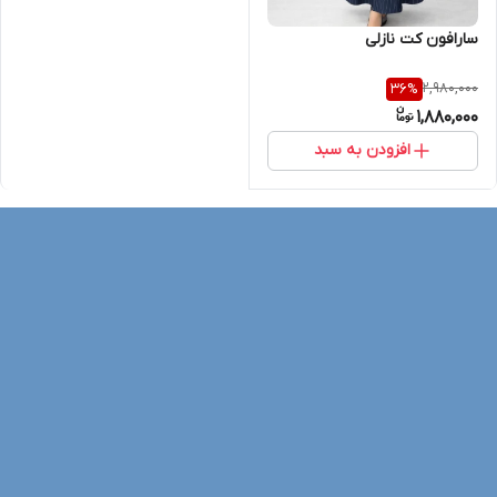
سارافون کت نازلی
2,980,000
36
%
1,880,000
افزودن به سبد