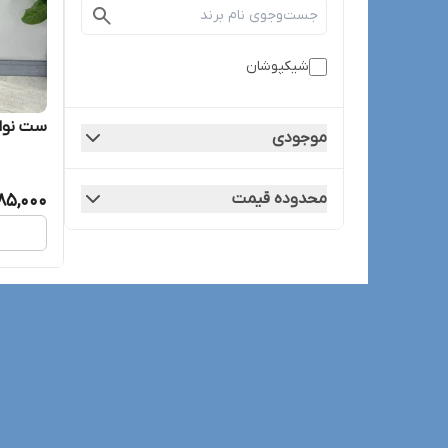
شیکپوشان
ست نوا
موجودی
محدوده قیمت
85,000