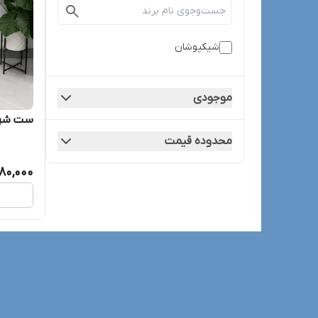
شیکپوشان
موجودی
ست شهر
محدوده قیمت
580,000