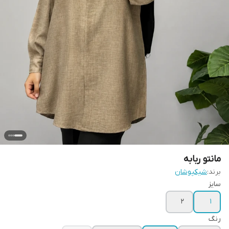
مانتو ربابه
برند:
شیکپوشان
سایز
۲
۱
رنگ