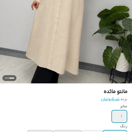
مانتو مائده
برند:
شیکپوشان
سایز
۱
رنگ