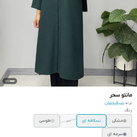
مانتو سحر
برند:
شیکپوشان
رنگ
مشکی
نسکافه ای
سز
طوسی
سرمه ای