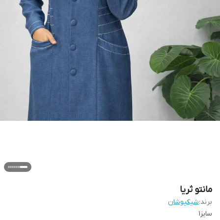
مانتو ثریا
برند:
شیکپوشان
سایز۱