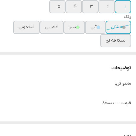
۵
۴
۳
۲
۱
رنگ
مشکی
آبی
سبز
ادامسی
استخونی
نسکا فه ای
توضیحات
مانتو ثریا
قیمت .... ۸۵۰۰۰۰
پارچه شانتون دمسه دوزی شده با دو جیب کاربردی