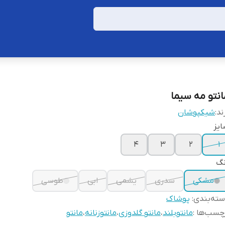
انتو مه سیما
ند:
شیکپوشان
یز
۴
۳
۲
۱
نگ
مشکی
سدری
یشمی
ابی
طوسی
ته‌بندی
:
پوشاک
چسب‌ها :
مانتوبلند
،
مانتو گلدوزی
،
مانتوزنانه
،
مانتو