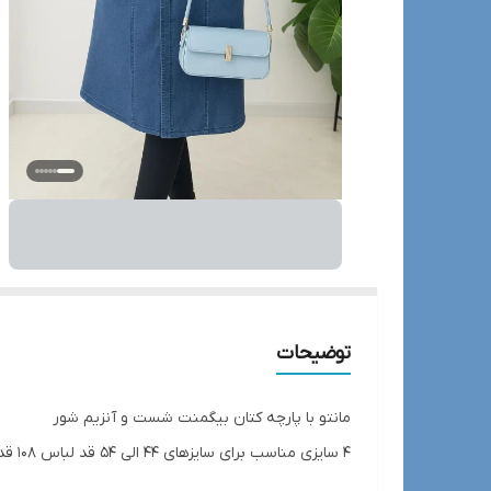
توضیحات
مانتو با پارچه کتان بیگمنت شست و آنزیم شور
4 سایزی مناسب برای سایزهای 44 الی 54 قد لباس 108 قد آستین 57