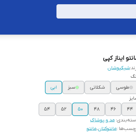
نتو ایناز کپی
ند:
شیکپوشان
نگ
طوسی
شکلاتی
سبز
ابی
یز
54
52
50
48
46
44
ته‌بندی
:
مد و پوشاک
چسب‌ها :
مانتوکتان
،
مانتو