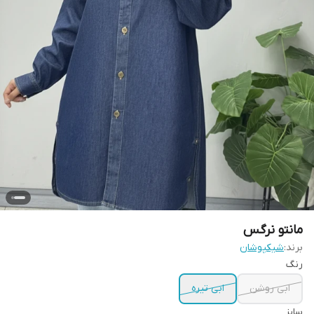
مانتو نرگس
برند:
شیکپوشان
رنگ
ابی روشن
ابی تیره
سایز