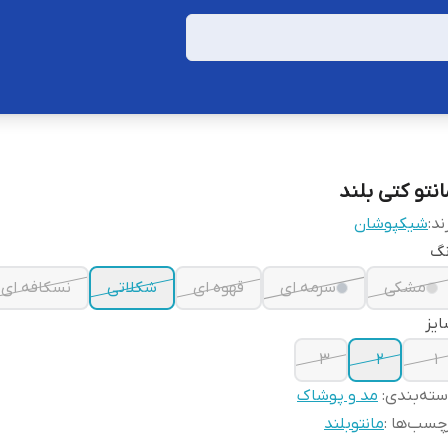
انتو کتی بلند
ند:
شیکپوشان
نگ
مشکی
سرمه ای
قهوه ای
شکلاتی
نسکافه ای
یز
3
2
1
ته‌بندی
:
مد و پوشاک
چسب‌ها :
مانتوبلند