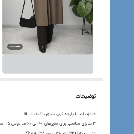
توضیحات
مانتو بلند با پارچه کرپ بزیاق با کیفیت بالا
3 سایزی مناسب برای سایزهای 46 الی 60 قد لباس 115 آستین 60
دور سینه 1) 122 کمر 128 باسن 138 بازو 46