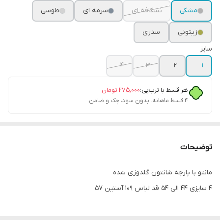
مشکی
نسکافه ای
سرمه ای
طوسی
زیتونی
سدری
سایز
4
3
2
1
هر قسط با ترب‌پی:
۲۷۵٬۰۰۰
تومان
۴ قسط ماهانه. بدون سود، چک و ضامن.
توضیحات
مانتو با پارچه شانتون گلدوزی شده
4 سایزی 44 الی 54 قد لباس 109 آستین 57