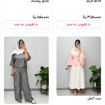
مانتو مریم
مانتو روشنک
850,000
3,150,000
افزودن به سبد
افزودن به سبد
ست آنجل